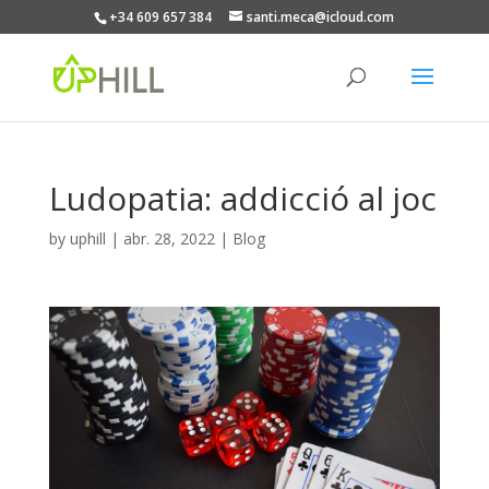
+34 609 657 384
santi.meca@icloud.com
Ludopatia: addicció al joc
by
uphill
|
abr. 28, 2022
|
Blog