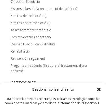
7 trets de l’addicció
Els tres pilars de la recuperació de l’addicció
5 mites de l’addicció (II)
5 mites sobre l’addicció (I)
Assessorament terapèutic
Desintoxicació i adaptació
Deshabituació i canvi d’hàbits
Rehabilitació
Reinserció i seguiment
Preguntes freqüents (II) sobre el tractament d’una
addicció
CATEGORIES
Gestionar consentimiento
Blog
(107)
Informacions
(2)
Para ofrecer las mejores experiencias, utilizamos tecnologías como las
cookies para almacenar y/o acceder a la información del dispositivo. El
La pregunta
(2)