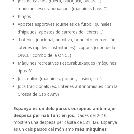
Jocs de casinos (ruleta, blackjack, bacarà…) i
màquines escurabutxaques (màquines tipus C)
Bingos
Apostes esportives (quinieles de futbol, quinieles
d’hípiques, apostes de carreres de llebrers…)
Loteries (nacional, primitiva, bonoloto, euromillón,
loteries ràpides i instantànies) i cupons (cupó de la
ONCE i combo de la ONCE)
Màquines recreatives i escurabutxaques (màquines
tipus B)
Jocs online (màquines, pòquer, casino, etc.)
Jocs tradicionals (ex. Loteries autonòmiques com la
Grossa de Cap d’Any)
Espanya és un dels països europeus amb major
despesa per habitant
en joc
. Dades del 2010,
mostren una despesa per càpita de 581,42€. Espanya
és un dels països del món amb
més màquines