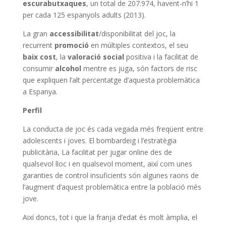
escurabutxaques
, un total de 207.974, havent-n’hi 1
per cada 125 espanyols adults (2013).
La gran
accessibilitat
/disponibilitat del joc, la
recurrent
promoció
en múltiples contextos, el seu
baix cost
, la
valoració
social
positiva i la facilitat de
consumir
alcohol
mentre es juga, són factors de risc
que expliquen l’alt percentatge d’aquesta problemàtica
a Espanya.
Perfil
La conducta de joc és cada vegada més freqüent entre
adolescents i joves. El bombardeig i l’estratègia
publicitària, La facilitat per jugar online des de
qualsevol lloc i en qualsevol moment, així com unes
garanties de control insuficients són algunes raons de
l’augment d’aquest problemàtica entre la població més
jove.
Així doncs, tot i que la franja d’edat és molt àmplia, el