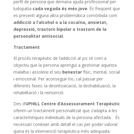
perfil de persona que demana ajuda professional per
ludopatia
cada vegada és més jove
. És freqüent que
es presenti alguna altra problemàtica comòrbida com
addicció a l’alcohol o a la cocaïna, ansietat,
depressió, trastorn bipolar o trastorn de la
personalitat antisocial.
Tractament
El procés terapèutic de l’addicció al joc té com a
objectiu que la persona aprengui a gestionar aquesta
malaltia i assoleixi el seu
benestar
físic, mental, social
i emocional. Per aconseguir-ho, cal passar per
diferents fases: la desintoxicació, la deshabituació, la
rehabilitació i la reinserció.
Des d’
UPHILL Centre d’Assessorament Terapèutic
oferim un tractament personalitzat que s’adapta a les
característiques individuals de la persona afectada. És
necessari conèixer amb detall el cas per poder valorar
quina és la intervenció terapèutica més adequada.