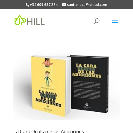
+34 609 657 384
santi.meca@icloud.com
La Cara Oculta de las Adicciones