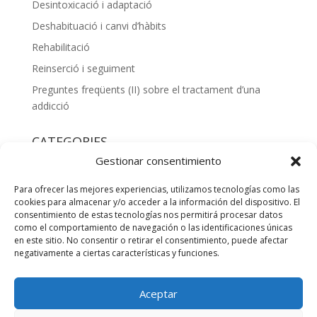
Desintoxicació i adaptació
Deshabituació i canvi d’hàbits
Rehabilitació
Reinserció i seguiment
Preguntes freqüents (II) sobre el tractament d’una
addicció
CATEGORIES
Gestionar consentimiento
Blog
(107)
Informacions
(2)
Para ofrecer las mejores experiencias, utilizamos tecnologías como las
cookies para almacenar y/o acceder a la información del dispositivo. El
La pregunta
(2)
consentimiento de estas tecnologías nos permitirá procesar datos
Recomenacions
(3)
como el comportamiento de navegación o las identificaciones únicas
en este sitio. No consentir o retirar el consentimiento, puede afectar
negativamente a ciertas características y funciones.
Aceptar
Desintoxicació addiccions Girona
Equip terapèutic
Mètode
Teràpies