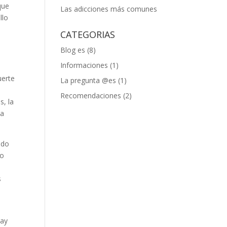
que
Las adicciones más comunes
llo
CATEGORIAS
Blog es
(8)
Informaciones
(1)
uerte
La pregunta @es
(1)
s
Recomendaciones
(2)
s, la
la
ndo
lo
s
hay