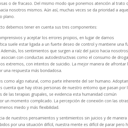
osas o de fracaso. Del mismo modo que ponemos atención al trato 
hacia nosotros mismos. Aún así, muchas veces se da prioridad a aque
o plano.
ecto debemos tener en cuenta sus tres componentes:
comprensivos y aceptar los errores propios, en lugar de darnos
ítica suele estar ligada a un fuerte deseo de control y mantiene una f
al. Además, los sentimientos que surgen a raíz del juicio hacia nosotro
e asocian con conductas autodestructivas como el consumo de droga
sos extremos, con intentos de suicidio. La mejor manera de afrontar 
a por una respuesta más bondadosa.
íciles como algo natural, como parte inherente del ser humano. Adopta
s cuenta que hay otras personas de nuestro entorno que pasan por 
 de las terapias grupales, se evidencia esta humanidad común
por un momento complicado. La percepción de conexión con las otra
 menos miedo y más flexibilidad.
cia de nuestros pensamientos y sentimientos sin juicios y de manera
s por una situación difícil, nuestra mente es difícil de parar pero 