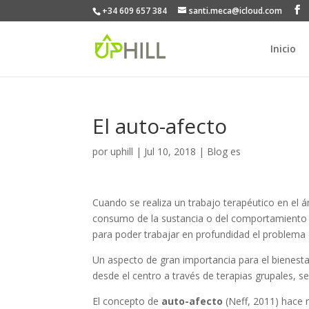
+34 609 657 384
santi.meca@icloud.com
Inicio
El auto-afecto
por
uphill
|
Jul 10, 2018
|
Blog es
Cuando se realiza un trabajo terapéutico en el á
consumo de la sustancia o del comportamiento e
para poder trabajar en profundidad el problema 
Un aspecto de gran importancia para el bienesta
desde el centro a través de terapias grupales, s
El concepto de
auto-afecto
(Neff, 2011) hace 