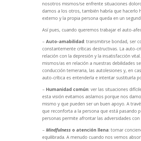
nosotros mismos/se enfrente situaciones dolor
damos a los otros, también habría que hacerlo 
externo y la propia persona queda en un segund
Así pues, cuando queremos trabajar el auto-af
–
Auto-amabilidad
: transmitirse bondad, ser 
constantemente críticas destructivas. La auto-cr
relación con la depresión y la insatisfacción vit
mismos/as en relación a nuestras debilidades s
conducción temeraria, las autolesiones y, en ca
auto-crítica es entenderla e intentar sustituirl
–
Humanidad común
: ver las situaciones dif
esta visión evitamos aislarnos porque nos damo
mismo y que pueden ser un buen apoyo. A través
que reconforta a la persona que está pasando 
personas permite afrontar las adversidades con
–
Mindfulness
o atención llena
: tomar concien
equilibrada. A menudo cuando nos vemos absorbido