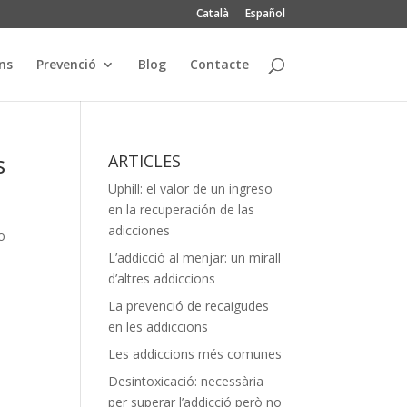
Català
Español
ns
Prevenció
Blog
Contacte
s
ARTICLES
Uphill: el valor de un ingreso
en la recuperación de las
adicciones
o
L’addicció al menjar: un mirall
d’altres addiccions
La prevenció de recaigudes
en les addiccions
Les addiccions més comunes
Desintoxicació: necessària
per superar l’addicció però no