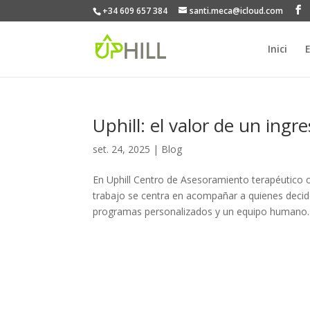
+34 609 657 384
santi.meca@icloud.com
Inici
E
Uphill: el valor de un ingr
set. 24, 2025
|
Blog
En Uphill Centro de Asesoramiento terapéutic
trabajo se centra en acompañar a quienes decide
programas personalizados y un equipo humano..